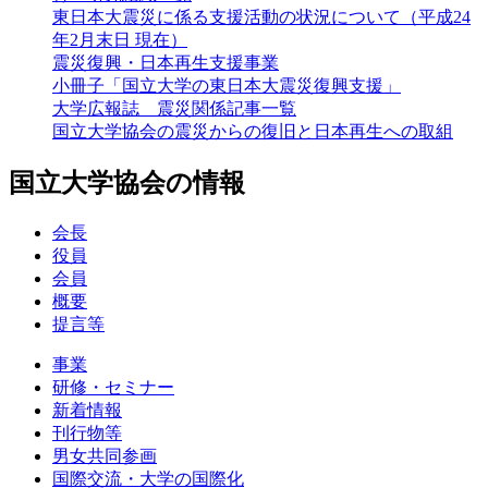
東日本大震災に係る支援活動の状況について（平成24
年2月末日 現在）
震災復興・日本再生支援事業
小冊子「国立大学の東日本大震災復興支援」
大学広報誌 震災関係記事一覧
国立大学協会の震災からの復旧と日本再生への取組
国立大学協会の情報
会長
役員
会員
概要
提言等
事業
研修・セミナー
新着情報
刊行物等
男女共同参画
国際交流・大学の国際化