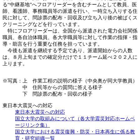
る“中継基地”へフロアリーダーを含むチームとして教員、医
師、看護師、事務職員等の派遣を行い、一時立ち入りする住
民に対して、問診票の配布・回収及び立ち入り後の被ばくス
クリーニングなどを行っています。
特にフロアリーダーは、全国から派遣された電力会社関係
職員、各自治体職員、各大学職員等に対して作業の指揮・指
導・助言を行う重要な任務を担っています。
今後も派遣を継続する予定であり、派遣開始からの人数
は、８月上旬までの確定分だけで１１チーム延べ２０２人に
上ります。
※写真：上 作業工程の説明の様子（中央奥が同大学教員）
中 住民等からの質問に答える様子
下 問診票の配布・回収の様子
東日本大震災への対応
東日本大震災への対応
国立大学の取組みについて（各大学震災対応ホームペ
ージリンク集）
国立大学における震災復興・防災・日本再生に係る教
育・研究組織一覧