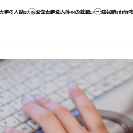
大学の入試
国立大学法人等への就職
広報誌・刊行
国大協について
国大協からのお知らせ
国立大学の最新情報
お問い合