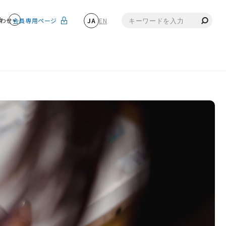
物
わせ
会員専用ページ
JA
EN