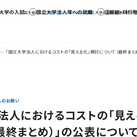
大学の入試
国立大学法人等への就職
広報誌・刊行
国大協について
国大協からのお知らせ
国立大学の最新情報
お問い合
「国立大学法人におけるコストの「見える化」検討について（最終まと
へのお願い
法人におけるコストの「見え
最終まとめ）」の公表につい