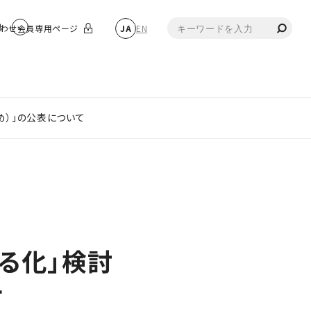
物
わせ
会員専用ページ
JA
EN
め）」の公表について
る化」検討
て