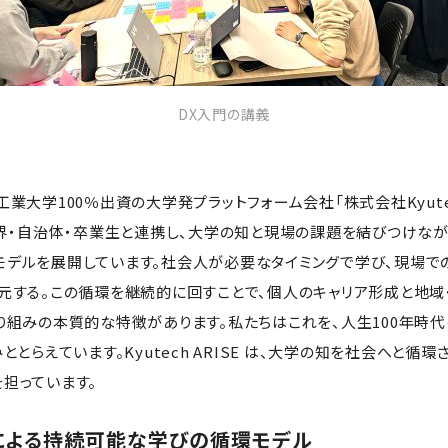
DX入門の講義
業大学100％出資の大学発プラットフォーム会社「株式会社Kyutech
は、産業界・自治体・卒業生と連携し、大学の知と現場の課題を結びつけ
デルを展開しています。社会人が必要なタイミングで学び、現場で
元する。この循環を継続的に回すことで、個人のキャリア形成と地
り組みの本質的な特徴があります。私たちはこれを、人生100年時
ととらえています。Kyutech ARISE は、大学の知を社会へと循
担っています。
による持続可能な学びの循環モデル