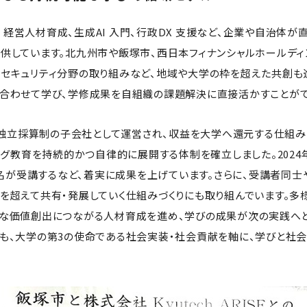
では、DX 経営人材育成、生成AI 入門、行政DX 支援など、企業や自治
供しています。北九州市や飯塚市、西日本フィナンシャルホールディ
セキュリティ分野の取り組みなど、地域や大学の枠を超えた共創も
み合わせて学び、学修成果を自組織の課題解決に直接活かすことが
ISE は独立採算制の子会社として運営され、収益を大学へ還元する仕組
ング教育を持続的かつ自律的に展開する体制を確立しました。2024年度
65名が受講するなど、着実に成果を上げています。さらに、受講者同
を超えて共有・発展していく仕組みづくりにも取り組んでいます。多
たな価値創出につながる人材育成を進め、学びの成果が次の実践へ
も、大学の第3の使命である社会実装・社会貢献を軸に、学びと社