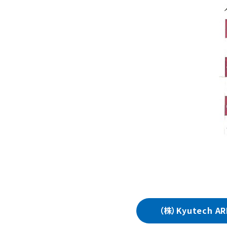
（株）Kyutech AR