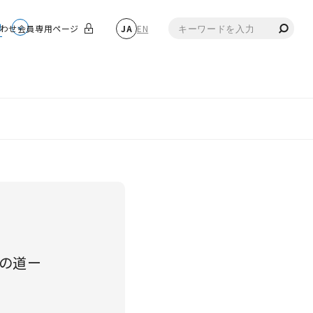
物
わせ
会員専用ページ
JA
EN
の道ー