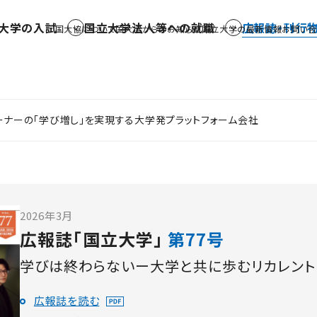
大学の入試
国立大学法人等への就職
広報誌・刊行
国大協について
国大協からのお知らせ
国立大学の最新情報
お問い合
ーナーの「学び増し」を実現する大学発プラットフォーム会社
2026年3月
広報誌「国立大学」
第77号
学びは終わらないー大学と共に歩むリカレント
広報誌を読む