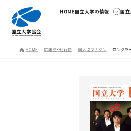
HOME
国立大学の情報
国立
HOME
広報誌・刊行物
国大協マガジン
ロングラ