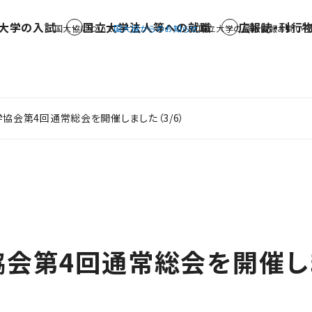
大学の入試
国立大学法人等への就職
広報誌・刊行
国大協について
国大協からのお知らせ
国立大学の最新情報
お問い合
協会第4回通常総会を開催しました（3/6）
協会第4回通常総会を開催し