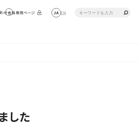
物
わせ
会員専用ページ
JA
EN
ました