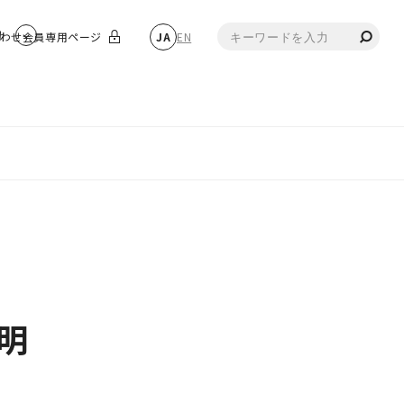
物
わせ
会員専用ページ
JA
EN
明