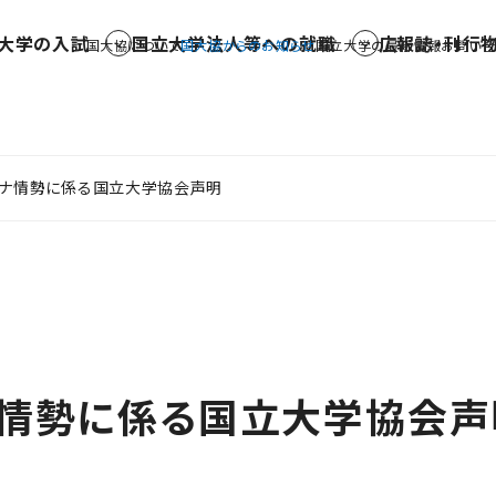
大学の入試
国立大学法人等への就職
広報誌・刊行
国大協について
国大協からのお知らせ
国立大学の最新情報
お問い合
イナ情勢に係る国立大学協会声明
ナ情勢に係る国立大学協会声