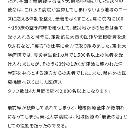
たが、本当の最前線は石巻や気仙沼の病院でした。我々の
使命は、これらの病院が疲弊してしまわないよう地域のニー
ズに応える体制を整え、最善を尽くすこと。常に院内に100
～150床の空き病床を確保して、被災地からの患者は全て
受け入れると同時に、定期的に大量の医師や支援物資を送
り込むなど、“裏方”の仕事に全力で取り組みました。東北大
学病院では、震災発生後1カ月で1,500名以上の患者を受
け入れましたが、そのうち3分の1近くが津波に襲われた沿
岸部を中心とする遠方からの患者でした。また、県内外の医
療機関へ送り出した医療ス
タッフ数は4カ月間で延べ2,000名以上になります」
最前線が疲弊して潰れてしまうと、地域医療全体が総崩れ
になってしまう。東北大学病院は、地域医療の「最後の砦」と
しての役割を担ったのである。