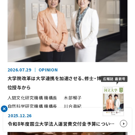
2026.07.29
OPINION
大学院改革は大学連携を加速させる、修士・博士の共同学
広報誌 最新号
位授与から
人間文化研究機構 機構長
木部暢子
自然科学研究機構 機構長
川合眞紀
2025.12.26
令和8年度国立大学法人運営費交付金予算について【国立大学協会会長コメント】