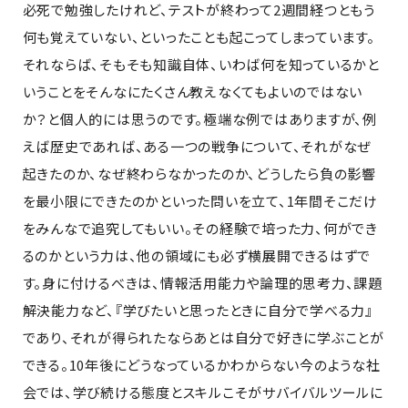
必死で勉強したけれど、テストが終わって2週間経つともう
何も覚えていない、といったことも起こってしまっています。
それならば、そもそも知識自体、いわば何を知っているかと
いうことをそんなにたくさん教えなくてもよいのではない
か？と個人的には思うのです。極端な例ではありますが、例
えば歴史であれば、ある一つの戦争について、それがなぜ
起きたのか、なぜ終わらなかったのか、どうしたら負の影響
を最小限にできたのかといった問いを立て、1年間そこだけ
をみんなで追究してもいい。その経験で培った力、何ができ
るのかという力は、他の領域にも必ず横展開できるはずで
す。身に付けるべきは、情報活用能力や論理的思考力、課題
解決能力など、『学びたいと思ったときに自分で学べる力』
であり、それが得られたならあとは自分で好きに学ぶことが
できる。10年後にどうなっているかわからない今のような社
会では、学び続ける態度とスキルこそがサバイバルツールに