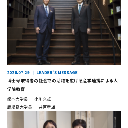
2026.07.29
LEADER’S MESSAGE
博士号取得者の社会での活躍を広げる産学連携による大
学院教育
熊本大学長
小川久雄
鹿児島大学長
井戸章雄