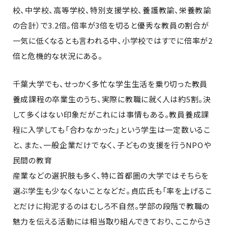
校、中学校、高等学校、特別支援学校、養護教諭、栄養教諭
の合計）で3.2倍。倍率が3倍を切ると優秀な教員の割合が
一気に低くなるとも言われる中、小学校ではすでに倍率が2
倍と危機的な状況にある。
千葉大学でも、せっかく多忙な学生生活を乗り切った教員
養成課程の卒業生のうち、実際に教職に就く人は約5割。決
して多くはない印象だがこれには事情もある。教員養成課
程に入学しても「合わなかった」という学生は一定数いるこ
と、また、一般企業だけでなく、子どもの支援を行うNPOや
民間の教育
産業などの選択肢も多く、特に首都圏の大学ではそちらを
選ぶ学生も少なくないことなどだ。貞広氏も「率を上げるこ
とだけに拘泥するのはむしろ不自然。学部の段階で教職の
魅力を伝える活動には相当取り組んできており、ここからさ