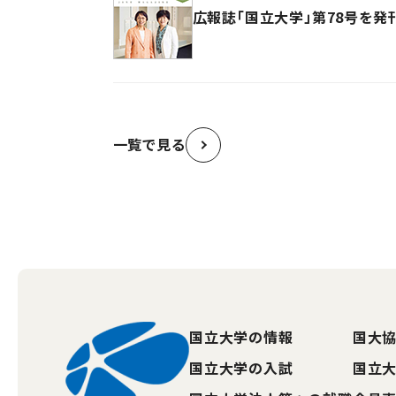
広報誌「国立大学」第78号を発
一覧で見る
国立大学の情報
国大協
国立大学の入試
国立