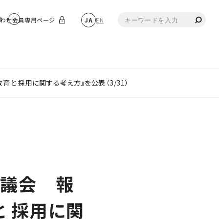
物
わせ
会員専用ページ
JA
EN
教育と 採用に関する考え方』を公表（3/31）
協議会 報
育と 採用に関