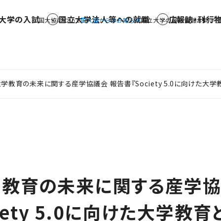
大学の入試
国立大学法人等への就職
広報誌・刊行
国大協について
国大協からのお知らせ
国立大学の最新情報
お問い合
学教育の未来に関する産学協議会 報告書『Society 5.0に向けた大学
学教育の未来に関する産学
iety 5.0に向けた大学教